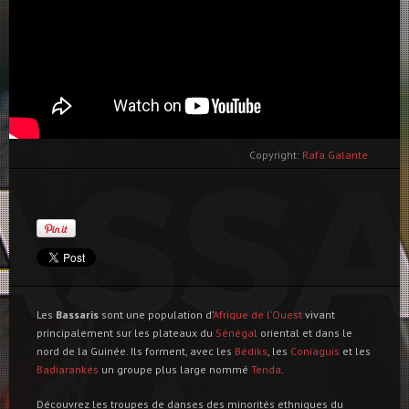
Copyright:
Rafa Galante
Les
Bassaris
sont une population d’
Afrique de l’Ouest
vivant
principalement sur les plateaux du
Sénégal
oriental et dans le
nord de la Guinée. Ils forment, avec les
Bédiks
, les
Coniaguis
et les
Badiarankés
un groupe plus large nommé
Tenda
.
Découvrez les troupes de danses des minorités ethniques du